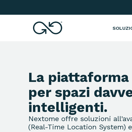
Nextome | Sistema di localizzazione indo
SOLUZI
La piattaform
per spazi davv
intelligenti.
Nextome offre soluzioni all’a
(Real-Time Location System) 