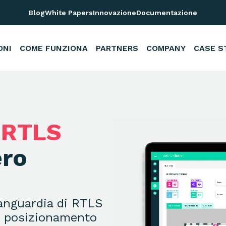
or in tempo reale
Blog
White Papers
Innovazione
Documentazione
ONI
COME FUNZIONA
PARTNERS
COMPANY
CASE S
a
RTLS
ero
vanguardia di RTLS
e posizionamento